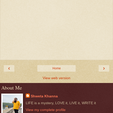
‹
›
Home
View web version
About Me
Shweta Khanna
LIFE is a mystery, LOVE it, LIVE it, WRITE it
View my complete profile