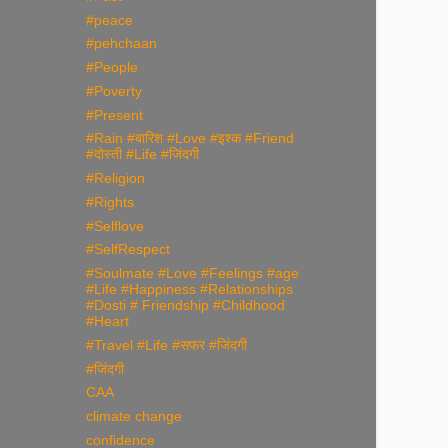
#peace
#pehchaan
#People
#Poverty
#Present
#Rain #बारिश #Love #इश्क #Friend
#दोस्ती #Life #जिंदगी
#Religion
#Rights
#Selflove
#SelfRespect
#Soulmate #Love #Feelings #age
#Life #Happiness #Relationships
#Dosti # Friendship #Childhood
#Heart
#Travel #Life #सफर #जिंदगी
#जिंदगी
CAA
climate change
confidence