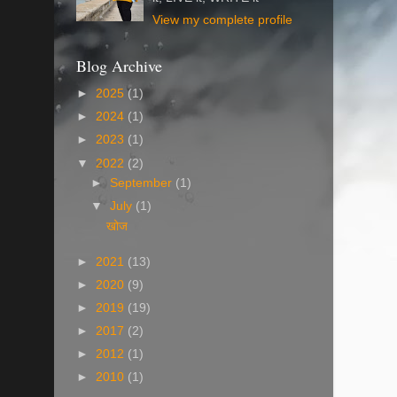
View my complete profile
Blog Archive
►
2025
(1)
►
2024
(1)
►
2023
(1)
▼
2022
(2)
►
September
(1)
▼
July
(1)
खोज
►
2021
(13)
►
2020
(9)
►
2019
(19)
►
2017
(2)
►
2012
(1)
►
2010
(1)