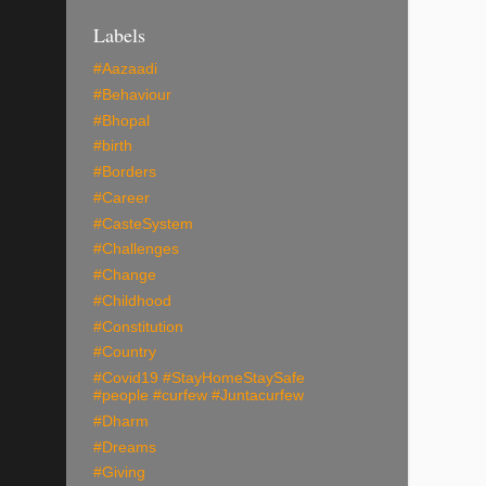
Labels
#Aazaadi
#Behaviour
#Bhopal
#birth
#Borders
#Career
#CasteSystem
#Challenges
#Change
#Childhood
#Constitution
#Country
#Covid19 #StayHomeStaySafe
#people #curfew #Juntacurfew
#Dharm
#Dreams
#Giving