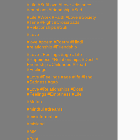
#Life #SufiLove #Love #distance
#emotions #friendship #Sad
#Life #Work #Faith #Love #Society
#Time #Fight #Crossroads
#Relationships #Sufi
#Love
#love #poem #Poetry #Hindi
#relationship #Friendship
#Love #Feelings #age #Life
#Happiness #Relationships #Dosti #
Friendship #Childhood #Heart
#Feelings
#Love #Feelings #age #life #Ishq
#Sadness #gap
#Love #Relationships #Dosti
#Feelings #Emptiness #Life
#Metoo
#mindful #dreams
#misinformation
#mislead
#MP
#Past