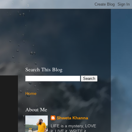
Search This Blog
Home
About Me
Shweta Khanna
LIFE is a mystery, LOVE
it, LIVE it, WRITE it