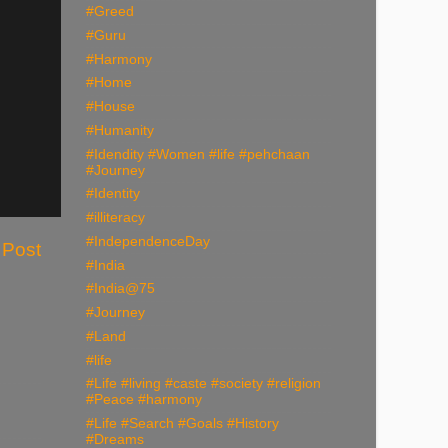
#Greed
#Guru
#Harmony
#Home
#House
#Humanity
#Idendity #Women #life #pehchaan
#Journey
#Identity
#illiteracy
#IndependenceDay
 Post
#India
#India@75
#Journey
#Land
#life
#Life #living #caste #society #religion
#Peace #harmony
#Life #Search #Goals #History
#Dreams